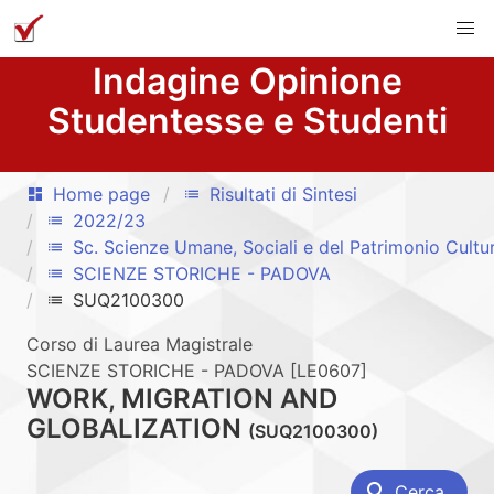
Indagine Opinione
Studentesse e Studenti
Home page
Risultati di Sintesi
dashboard
list
2022/23
list
Sc. Scienze Umane, Sociali e del Patrimonio Cultu
list
SCIENZE STORICHE - PADOVA
list
SUQ2100300
list
Corso di Laurea Magistrale
SCIENZE STORICHE - PADOVA [LE0607]
WORK, MIGRATION AND
GLOBALIZATION
(SUQ2100300)
search
Cerca