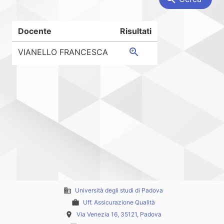
Docente
Risultati
zoom_in
VIANELLO FRANCESCA
business
Università degli studi di Padova
work
Uff. Assicurazione Qualità
place
Via Venezia 16, 35121, Padova