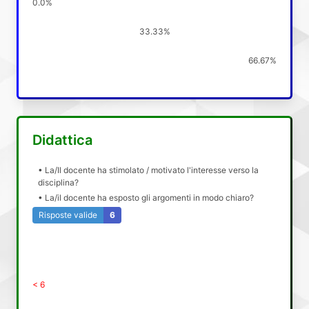
0.0%
33.33%
66.67%
Didattica
• La/Il docente ha stimolato / motivato l'interesse verso la
disciplina?
• La/il docente ha esposto gli argomenti in modo chiaro?
Risposte valide
6
< 6