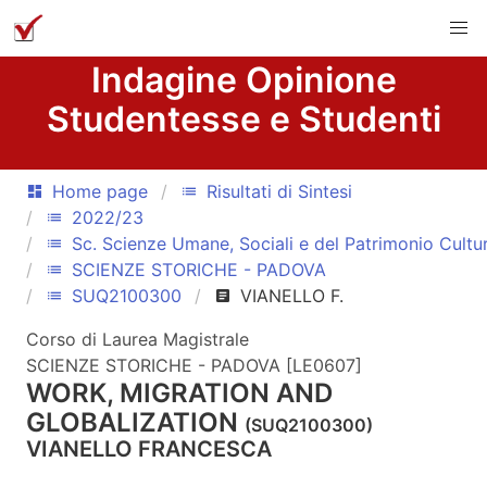
Indagine Opinione
Studentesse e Studenti
Home page
Risultati di Sintesi
dashboard
list
2022/23
list
Sc. Scienze Umane, Sociali e del Patrimonio Cultu
list
SCIENZE STORICHE - PADOVA
list
SUQ2100300
VIANELLO F.
list
article
Corso di Laurea Magistrale
SCIENZE STORICHE - PADOVA [LE0607]
WORK, MIGRATION AND
GLOBALIZATION
(SUQ2100300)
VIANELLO FRANCESCA