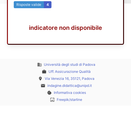
Risposte valide
4
indicatore non disponibile
business
Università degli studi di Padova
work
Uff. Assicurazione Qualità
place
Via Venezia 16, 35121, Padova
email
indagine.didattica@unipd.it
cookie
Informativa cookies
wallpaper
Freepik/starline