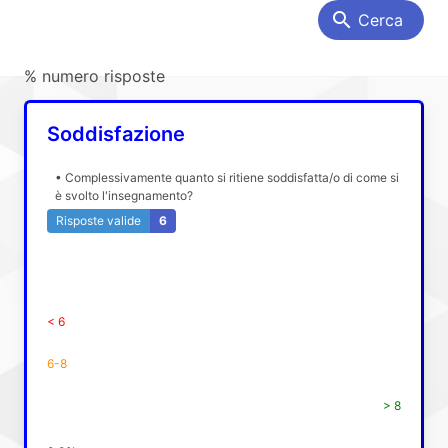
search
Cerca
% numero risposte
Soddisfazione
• Complessivamente quanto si ritiene soddisfatta/o di come si
è svolto l'insegnamento?
Risposte valide
6
< 6
6-8
> 8