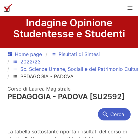
Indagine Opinione
Studentesse e Studenti
Home page
Risultati di Sintesi
dashboard
list
2022/23
list
Sc. Scienze Umane, Sociali e del Patrimonio Cultu
list
PEDAGOGIA - PADOVA
list
Corso di Laurea Magistrale
PEDAGOGIA - PADOVA [SU2592]
search
Cerca
La tabella sottostante riporta i risultati del corso di