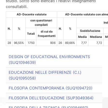
studio. Sotto sono elencati i relativi insegnamenti
consultabili.
AD-Docente valutate
AD-Docente valutate con alme
con questionari
Ind
compilati
N.
%
N.
%
Soddisfazione
di cui da
Totali
frequentanti
Media
Mediana
M
28
96,55%
1750
906
26
89,66%
7,77
7,72
DESIGN OF EDUCATIONAL ENVIRONMENTS
(SUQ1094639)
EDUCAZIONE NELLE DIFFERENZE (C.I.)
(SUQ1095058)
FILOSOFIA CONTEMPORANEA (SUQ1094720)
FILOSOFIA DELL'EDUCAZIONE (SUP3049364)
FILOSOFIA DELLA TECNICA (SUQ1094697)