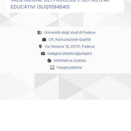
EDUCATIVI (SUQ1094640)
business
Università degli studi di Padova
work
Uff. Assicurazione Qualità
place
Via Venezia 16, 35121, Padova
email
indagine.didattica@unipd.it
cookie
Informativa cookies
wallpaper
Freepik/starline