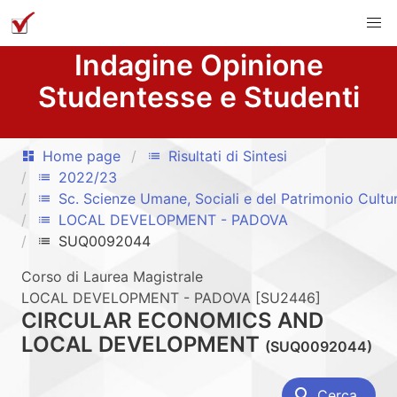
Indagine Opinione
Studentesse e Studenti
Home page
Risultati di Sintesi
dashboard
list
2022/23
list
Sc. Scienze Umane, Sociali e del Patrimonio Cultu
list
LOCAL DEVELOPMENT - PADOVA
list
SUQ0092044
list
Corso di Laurea Magistrale
LOCAL DEVELOPMENT - PADOVA [SU2446]
CIRCULAR ECONOMICS AND
LOCAL DEVELOPMENT
(SUQ0092044)
search
Cerca