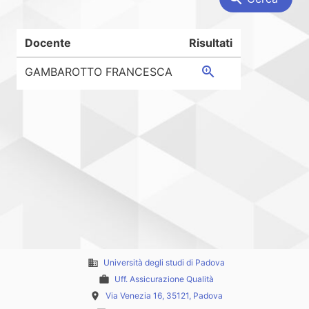
Docente
Risultati
zoom_in
GAMBAROTTO FRANCESCA
business
Università degli studi di Padova
work
Uff. Assicurazione Qualità
place
Via Venezia 16, 35121, Padova