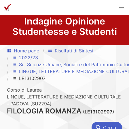
Indagine Opinione
Studentesse e Studenti
Home page
Risultati di Sintesi
dashboard
list
2022/23
list
Sc. Scienze Umane, Sociali e del Patrimonio Cultu
list
LINGUE, LETTERATURE E MEDIAZIONE CULTURA
list
LE13102907
list
Corso di Laurea
LINGUE, LETTERATURE E MEDIAZIONE CULTURALE
- PADOVA [SU2294]
FILOLOGIA ROMANZA
(LE13102907)
search
Cerca