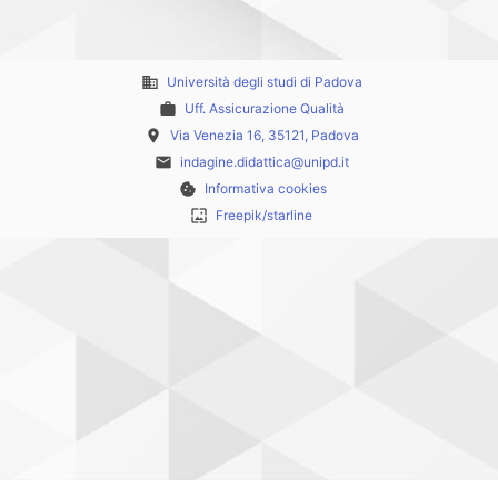
business
Università degli studi di Padova
work
Uff. Assicurazione Qualità
place
Via Venezia 16, 35121, Padova
email
indagine.didattica@unipd.it
cookie
Informativa cookies
wallpaper
Freepik/starline