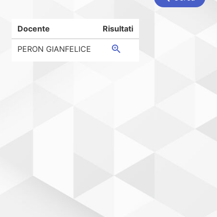
Docente
Risultati
zoom_in
PERON GIANFELICE