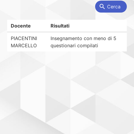
search
Cerca
Docente
Risultati
PIACENTINI
Insegnamento con meno di 5
MARCELLO
questionari compilati