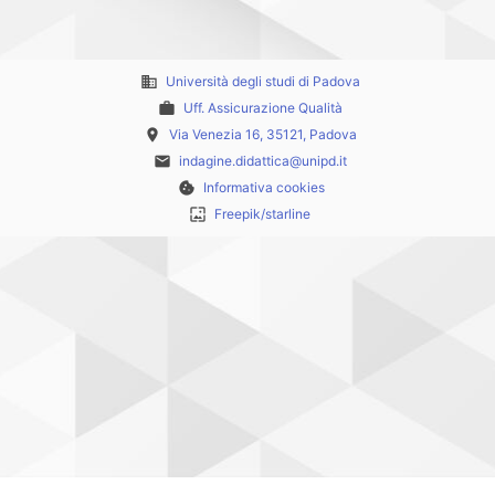
business
Università degli studi di Padova
work
Uff. Assicurazione Qualità
place
Via Venezia 16, 35121, Padova
email
indagine.didattica@unipd.it
cookie
Informativa cookies
wallpaper
Freepik/starline