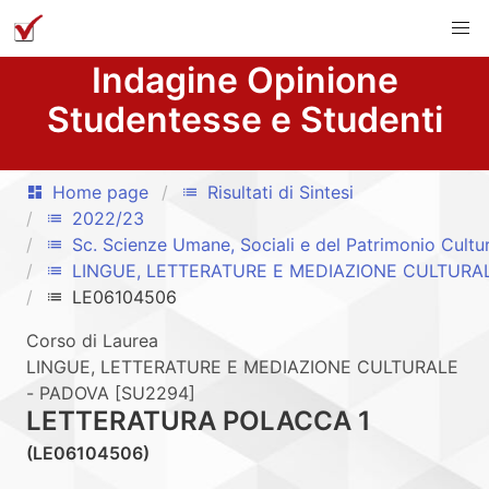
Indagine Opinione
Studentesse e Studenti
Home page
Risultati di Sintesi
dashboard
list
2022/23
list
Sc. Scienze Umane, Sociali e del Patrimonio Cultu
list
LINGUE, LETTERATURE E MEDIAZIONE CULTURA
list
LE06104506
list
Corso di Laurea
LINGUE, LETTERATURE E MEDIAZIONE CULTURALE
- PADOVA [SU2294]
LETTERATURA POLACCA 1
(LE06104506)