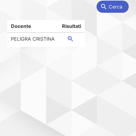
search
Cerca
Docente
Risultati
zoom_in
PELIGRA CRISTINA