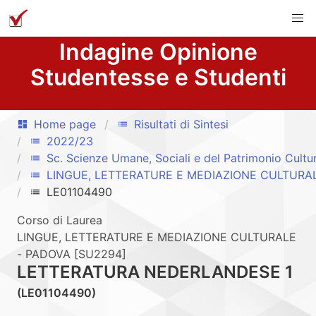
Indagine Opinione
Studentesse e Studenti
Home page
Risultati di Sintesi
dashboard
list
2022/23
list
Sc. Scienze Umane, Sociali e del Patrimonio Cultu
list
LINGUE, LETTERATURE E MEDIAZIONE CULTURA
list
LE01104490
list
Corso di Laurea
LINGUE, LETTERATURE E MEDIAZIONE CULTURALE
- PADOVA [SU2294]
LETTERATURA NEDERLANDESE 1
(LE01104490)