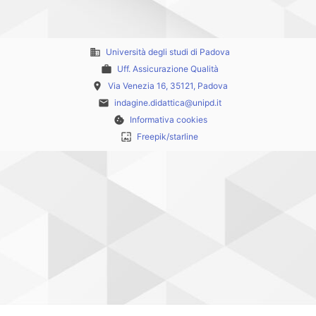
business
Università degli studi di Padova
work
Uff. Assicurazione Qualità
place
Via Venezia 16, 35121, Padova
email
indagine.didattica@unipd.it
cookie
Informativa cookies
wallpaper
Freepik/starline