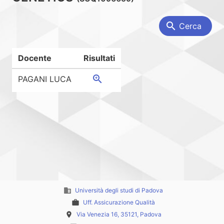
search
Cerca
Docente
Risultati
zoom_in
PAGANI LUCA
business
Università degli studi di Padova
work
Uff. Assicurazione Qualità
place
Via Venezia 16, 35121, Padova