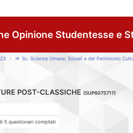
ne Opinione Studentesse e S
/23
Sc. Scienze Umane, Sociali e del Patrimonio Cult
list
TURE POST-CLASSICHE
(SUP6075717)
 5 questionari compilati