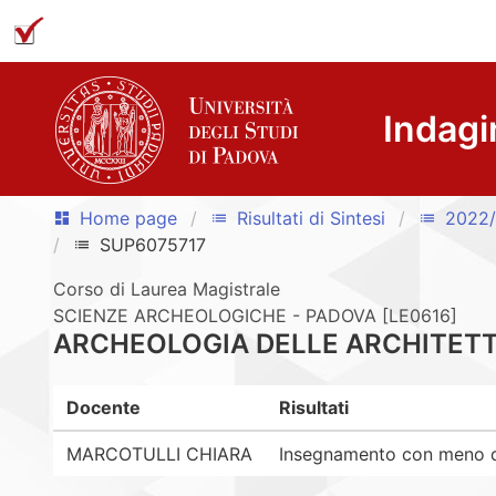
Indagi
Home page
Risultati di Sintesi
2022
dashboard
list
list
SUP6075717
list
Corso di Laurea Magistrale
SCIENZE ARCHEOLOGICHE - PADOVA [LE0616]
ARCHEOLOGIA DELLE ARCHITET
Docente
Risultati
MARCOTULLI CHIARA
Insegnamento con meno di