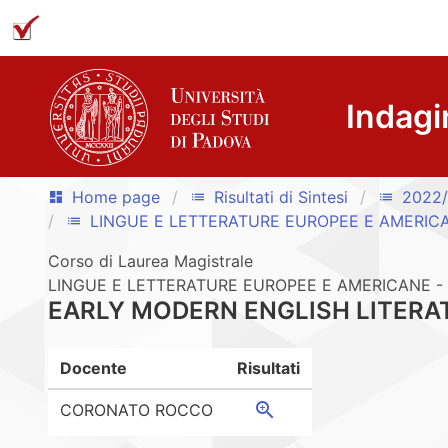
Indagi
Home page
Risultati di Sintesi
2022
dashboard
list
list
LINGUE E LETTERATURE EUROPEE E AMERIC
list
Corso di Laurea Magistrale
LINGUE E LETTERATURE EUROPEE E AMERICANE - 
EARLY MODERN ENGLISH LITER
Docente
Risultati
zoom_in
CORONATO ROCCO