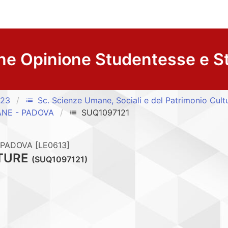
ne Opinione Studentesse e S
/23
Sc. Scienze Umane, Sociali e del Patrimonio Cult
list
ANE - PADOVA
SUQ1097121
list
PADOVA [LE0613]
ATURE
(SUQ1097121)