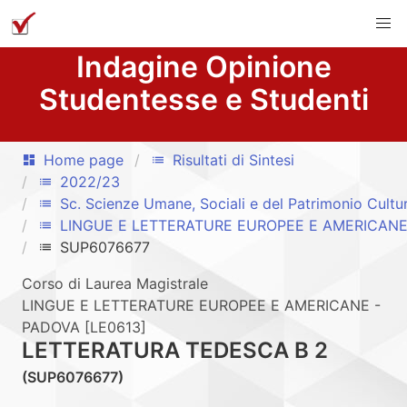
Indagine Opinione
Studentesse e Studenti
Home page
Risultati di Sintesi
dashboard
list
2022/23
list
Sc. Scienze Umane, Sociali e del Patrimonio Cultu
list
LINGUE E LETTERATURE EUROPEE E AMERICANE
list
SUP6076677
list
Corso di Laurea Magistrale
LINGUE E LETTERATURE EUROPEE E AMERICANE -
PADOVA [LE0613]
LETTERATURA TEDESCA B 2
(SUP6076677)