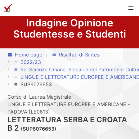
Indagine Opinione
Studentesse e Studenti
Home page
Risultati di Sintesi
dashboard
list
2022/23
list
Sc. Scienze Umane, Sociali e del Patrimonio Cultu
list
LINGUE E LETTERATURE EUROPEE E AMERICANE
list
SUP6076653
list
Corso di Laurea Magistrale
LINGUE E LETTERATURE EUROPEE E AMERICANE -
PADOVA [LE0613]
LETTERATURA SERBA E CROATA
B 2
(SUP6076653)