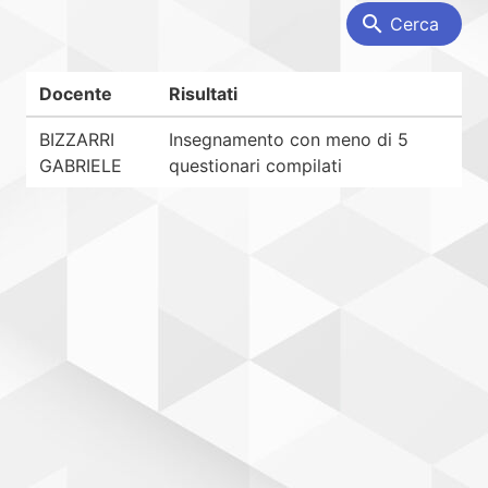
search
Cerca
Docente
Risultati
BIZZARRI
Insegnamento con meno di 5
GABRIELE
questionari compilati