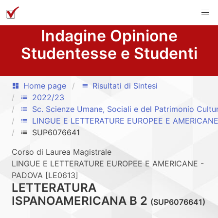
Indagine Opinione
Studentesse e Studenti
Home page
Risultati di Sintesi
dashboard
list
2022/23
list
Sc. Scienze Umane, Sociali e del Patrimonio Cultu
list
LINGUE E LETTERATURE EUROPEE E AMERICANE
list
SUP6076641
list
Corso di Laurea Magistrale
LINGUE E LETTERATURE EUROPEE E AMERICANE -
PADOVA [LE0613]
LETTERATURA
ISPANOAMERICANA B 2
(SUP6076641)