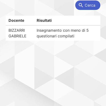
search
Cerca
Docente
Risultati
BIZZARRI
Insegnamento con meno di 5
GABRIELE
questionari compilati