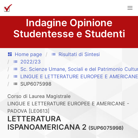
Indagine Opinione
Studentesse e Studenti
Home page
Risultati di Sintesi
dashboard
list
2022/23
list
Sc. Scienze Umane, Sociali e del Patrimonio Cultu
list
LINGUE E LETTERATURE EUROPEE E AMERICANE
list
SUP6075998
list
Corso di Laurea Magistrale
LINGUE E LETTERATURE EUROPEE E AMERICANE -
PADOVA [LE0613]
LETTERATURA
ISPANOAMERICANA 2
(SUP6075998)