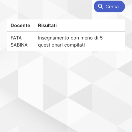
search
Cerca
Docente
Risultati
FATA
Insegnamento con meno di 5
SABINA
questionari compilati