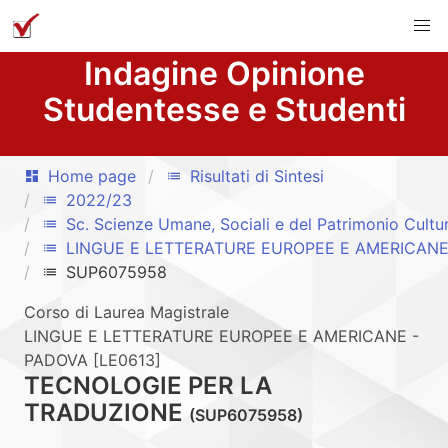
Indagine Opinione
Studentesse e Studenti
Home page
Risultati di Sintesi
dashboard
list
2022/23
list
Sc. Scienze Umane, Sociali e del Patrimonio Cultu
list
LINGUE E LETTERATURE EUROPEE E AMERICANE
list
SUP6075958
list
Corso di Laurea Magistrale
LINGUE E LETTERATURE EUROPEE E AMERICANE -
PADOVA [LE0613]
TECNOLOGIE PER LA
TRADUZIONE
(SUP6075958)