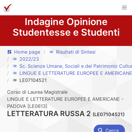
Indagine Opinione
Studentesse e Studenti
Home page
Risultati di Sintesi
dashboard
list
2022/23
list
Sc. Scienze Umane, Sociali e del Patrimonio Cultu
list
LINGUE E LETTERATURE EUROPEE E AMERICANE
list
LE07104521
list
Corso di Laurea Magistrale
LINGUE E LETTERATURE EUROPEE E AMERICANE -
PADOVA [LE0613]
LETTERATURA RUSSA 2
(LE07104521)
search
Cerca