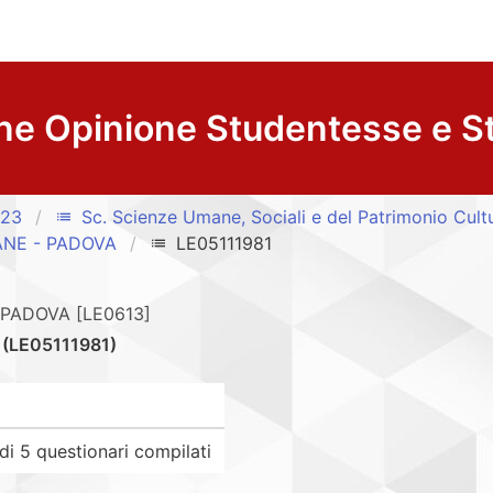
ne Opinione Studentesse e S
/23
Sc. Scienze Umane, Sociali e del Patrimonio Cult
list
ANE - PADOVA
LE05111981
list
PADOVA [LE0613]
A
(LE05111981)
 5 questionari compilati