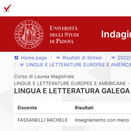
Indagi
Home page
Risultati di Sintesi
2022
dashboard
list
list
LINGUE E LETTERATURE EUROPEE E AMERIC
list
Corso di Laurea Magistrale
LINGUE E LETTERATURE EUROPEE E AMERICANE - 
LINGUA E LETTERATURA GALEG
Docente
Risultati
FASSANELLI RACHELE
Insegnamento con meno di