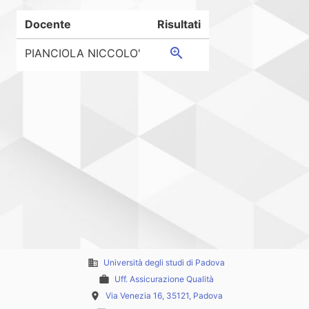
Docente
Risultati
zoom_in
PIANCIOLA NICCOLO'
business
Università degli studi di Padova
work
Uff. Assicurazione Qualità
place
Via Venezia 16, 35121, Padova