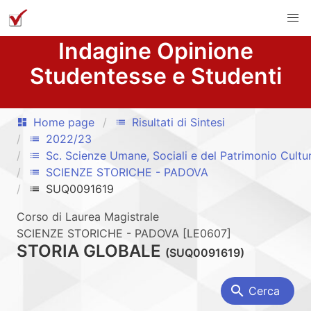
Indagine Opinione
Studentesse e Studenti
Home page
Risultati di Sintesi
dashboard
list
2022/23
list
Sc. Scienze Umane, Sociali e del Patrimonio Cultu
list
SCIENZE STORICHE - PADOVA
list
SUQ0091619
list
Corso di Laurea Magistrale
SCIENZE STORICHE - PADOVA [LE0607]
STORIA GLOBALE
(SUQ0091619)
search
Cerca