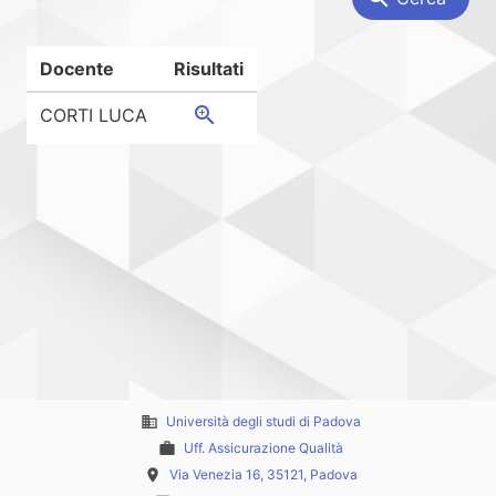
Docente
Risultati
zoom_in
CORTI LUCA
business
Università degli studi di Padova
work
Uff. Assicurazione Qualità
place
Via Venezia 16, 35121, Padova