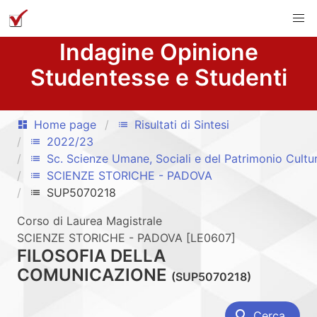
Indagine Opinione
Studentesse e Studenti
Home page
Risultati di Sintesi
dashboard
list
2022/23
list
Sc. Scienze Umane, Sociali e del Patrimonio Cultu
list
SCIENZE STORICHE - PADOVA
list
SUP5070218
list
Corso di Laurea Magistrale
SCIENZE STORICHE - PADOVA [LE0607]
FILOSOFIA DELLA
COMUNICAZIONE
(SUP5070218)
search
Cerca