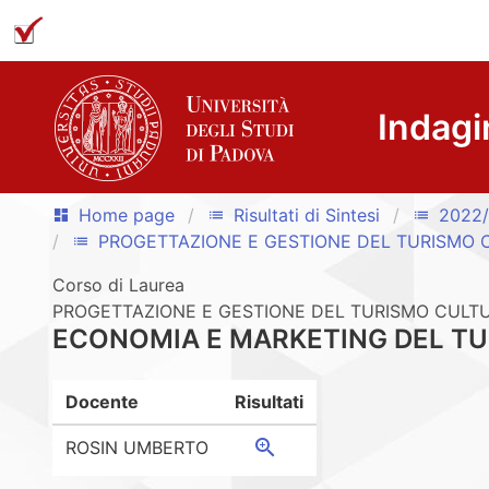
Indagi
Home page
Risultati di Sintesi
2022
dashboard
list
list
PROGETTAZIONE E GESTIONE DEL TURISMO 
list
Corso di Laurea
PROGETTAZIONE E GESTIONE DEL TURISMO CULTU
ECONOMIA E MARKETING DEL T
Docente
Risultati
zoom_in
ROSIN UMBERTO