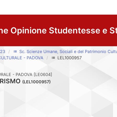
ne Opinione Studentesse e S
/23
Sc. Scienze Umane, Sociali e del Patrimonio Cult
list
CULTURALE - PADOVA
LEL1000957
list
RALE - PADOVA [LE0604]
URISMO
(LEL1000957)