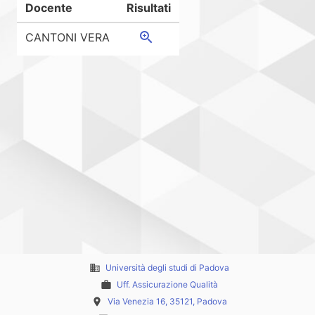
Docente
Risultati
zoom_in
CANTONI VERA
business
Università degli studi di Padova
work
Uff. Assicurazione Qualità
place
Via Venezia 16, 35121, Padova