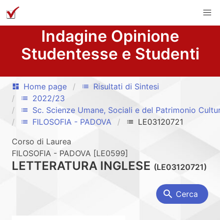
Indagine Opinione
Studentesse e Studenti
Home page
Risultati di Sintesi
dashboard
list
2022/23
list
Sc. Scienze Umane, Sociali e del Patrimonio Cultu
list
FILOSOFIA - PADOVA
LE03120721
list
list
Corso di Laurea
FILOSOFIA - PADOVA [LE0599]
LETTERATURA INGLESE
(LE03120721)
search
Cerca