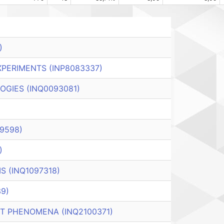
)
XPERIMENTS (INP8083337)
GIES (INQ0093081)
9598)
)
S (INQ1097318)
9)
 PHENOMENA (INQ2100371)