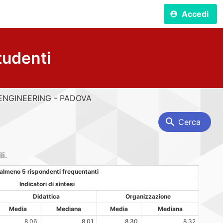
Accedi
account_circle
tudenti
ENGINEERING - PADOVA
search
Cerca
i.
almeno 5 rispondenti frequentanti
Indicatori di sintesi
Didattica
Organizzazione
Media
Mediana
Media
Mediana
8,06
8,01
8,30
8,32