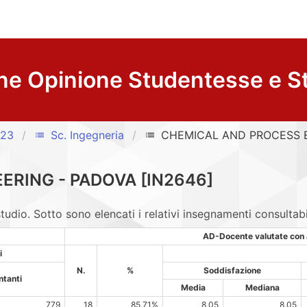
ne Opinione Studentesse e S
/23
Sc. Ingegneria
CHEMICAL AND PROCESS 
list
list
RING - PADOVA [IN2646]
studio. Sotto sono elencati i relativi insegnamenti consultabil
AD-Docente valutate con 
i
N.
%
Soddisfazione
ntanti
Media
Mediana
779
18
85,71%
8,05
8,05