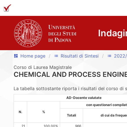
Indagi
Home page
Risultati di Sintesi
2022
dashboard
list
list
Corso di Laurea Magistrale
CHEMICAL AND PROCESS ENGINEE
La tabella sottostante riporta i risultati del corso di 
AD-Docente valutate
con questionari compilat
N.
%
Totali
di cui da freque
21
100,00%
966