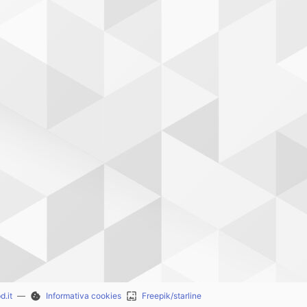
d.it
—
cookie
Informativa cookies
wallpaper
Freepik/starline