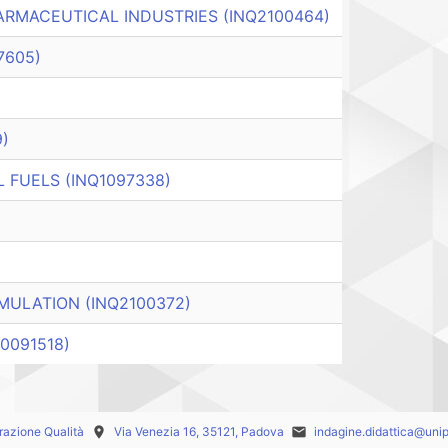
RMACEUTICAL INDUSTRIES (INQ2100464)
7605)
)
FUELS (INQ1097338)
MULATION (INQ2100372)
0091518)
urazione Qualità
place
Via Venezia 16, 35121, Padova
email
indagine.didattica@unip