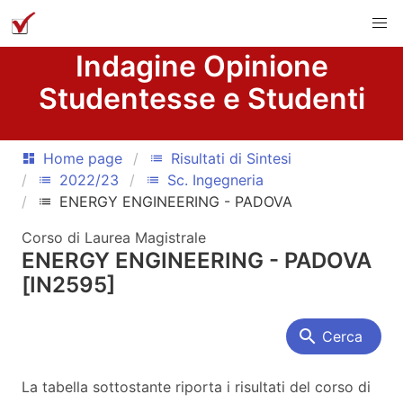
Indagine Opinione
Studentesse e Studenti
Home page
Risultati di Sintesi
dashboard
list
2022/23
Sc. Ingegneria
list
list
ENERGY ENGINEERING - PADOVA
list
Corso di Laurea Magistrale
ENERGY ENGINEERING - PADOVA
[IN2595]
search
Cerca
La tabella sottostante riporta i risultati del corso di