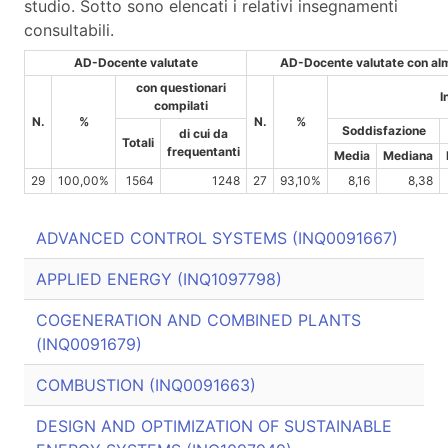
studio. Sotto sono elencati i relativi insegnamenti
consultabili.
AD-Docente valutate
AD-Docente valutate con alm
con questionari
I
compilati
N.
%
N.
%
Soddisfazione
di cui da
Totali
frequentanti
Media
Mediana
29
100,00%
1564
1248
27
93,10%
8,16
8,38
ADVANCED CONTROL SYSTEMS (INQ0091667)
APPLIED ENERGY (INQ1097798)
COGENERATION AND COMBINED PLANTS
(INQ0091679)
COMBUSTION (INQ0091663)
DESIGN AND OPTIMIZATION OF SUSTAINABLE