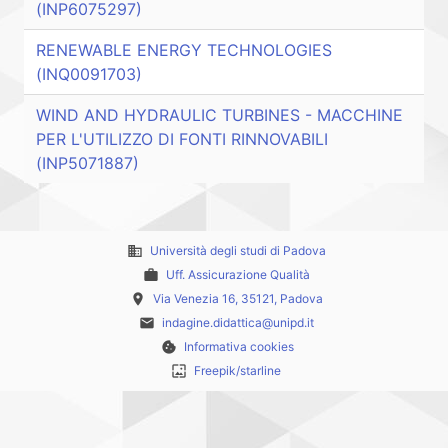
(INP6075297)
RENEWABLE ENERGY TECHNOLOGIES
(INQ0091703)
WIND AND HYDRAULIC TURBINES - MACCHINE
PER L'UTILIZZO DI FONTI RINNOVABILI
(INP5071887)
business
Università degli studi di Padova
work
Uff. Assicurazione Qualità
place
Via Venezia 16, 35121, Padova
email
indagine.didattica@unipd.it
cookie
Informativa cookies
wallpaper
Freepik/starline