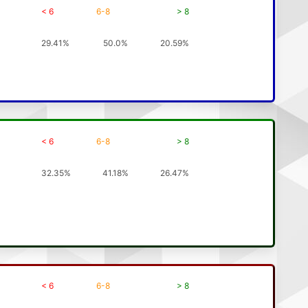
< 6
6-8
> 8
29.41%
50.0%
20.59%
< 6
6-8
> 8
32.35%
41.18%
26.47%
< 6
6-8
> 8