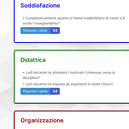
Soddisfazione
• Complessivamente quanto si ritiene soddisfatta/o di come si è
svolto l'insegnamento?
Risposte valide
34
Didattica
• La/Il docente ha stimolato / motivato l'interesse verso la
disciplina?
• La/il docente ha esposto gli argomenti in modo chiaro?
Risposte valide
34
Organizzazione