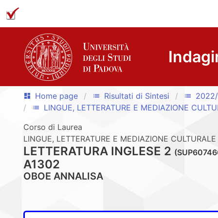
Indagi
Home page
Risultati di Sintesi
2022
dashboard
list
list
LINGUE, LETTERATURE E MEDIAZIONE CULTU
list
Corso di Laurea
LINGUE, LETTERATURE E MEDIAZIONE CULTURALE 
LETTERATURA INGLESE 2
(SUP60746
A1302
OBOE ANNALISA