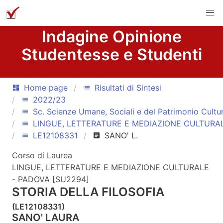
Indagine Opinione
Studentesse e Studenti
Home page
Risultati di Sintesi
dashboard
list
2022/23
list
Sc. Scienze Umane, Sociali e del Patrimonio Cultu
list
LINGUE, LETTERATURE E MEDIAZIONE CULTURA
list
LE12108331
SANO' L.
list
article
Corso di Laurea
LINGUE, LETTERATURE E MEDIAZIONE CULTURALE
- PADOVA [SU2294]
STORIA DELLA FILOSOFIA
(LE12108331)
SANO' LAURA