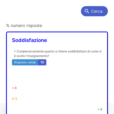
search
Cerca
% numero risposte
Soddisfazione
• Complessivamente quanto si ritiene soddisfatta/o di come si
è svolto l'insegnamento?
Risposte valide
15
< 6
6-8
> 8