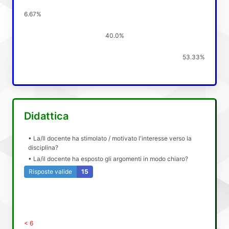
6.67%
40.0%
53.33%
Didattica
• La/Il docente ha stimolato / motivato l'interesse verso la
disciplina?
• La/il docente ha esposto gli argomenti in modo chiaro?
Risposte valide
15
< 6