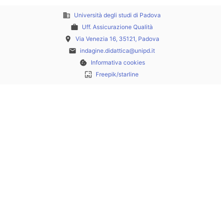
business
Università degli studi di Padova
work
Uff. Assicurazione Qualità
place
Via Venezia 16, 35121, Padova
email
indagine.didattica@unipd.it
cookie
Informativa cookies
wallpaper
Freepik/starline