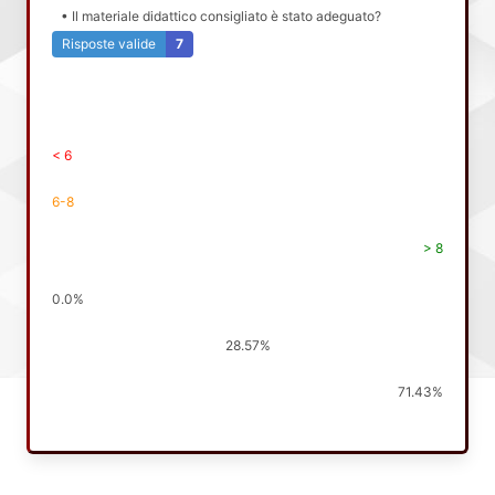
• Il materiale didattico consigliato è stato adeguato?
Risposte valide
7
< 6
6-8
> 8
0.0%
28.57%
71.43%