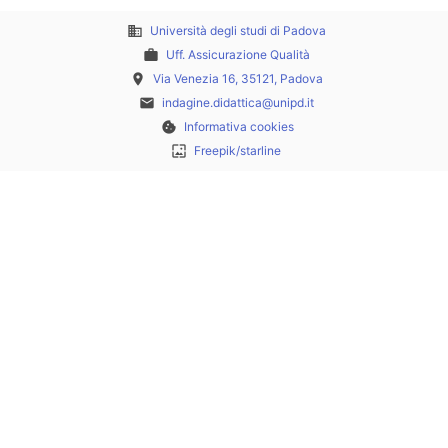
business
Università degli studi di Padova
work
Uff. Assicurazione Qualità
place
Via Venezia 16, 35121, Padova
email
indagine.didattica@unipd.it
cookie
Informativa cookies
wallpaper
Freepik/starline