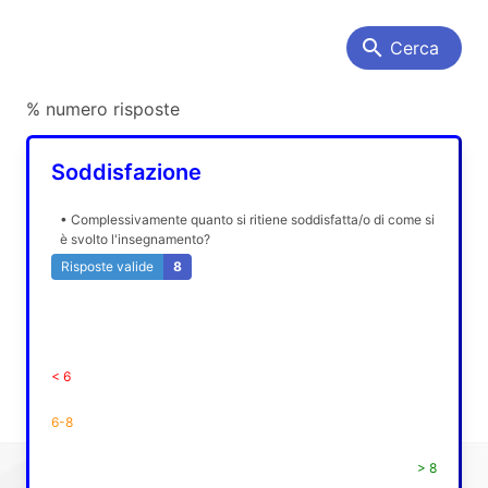
search
Cerca
% numero risposte
Soddisfazione
• Complessivamente quanto si ritiene soddisfatta/o di come si
è svolto l'insegnamento?
Risposte valide
8
< 6
6-8
> 8