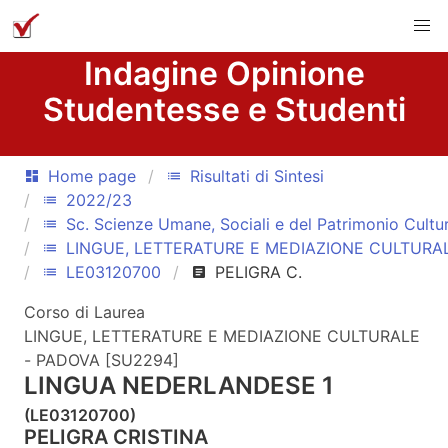
Indagine Opinione
Studentesse e Studenti
Home page
Risultati di Sintesi
dashboard
list
2022/23
list
Sc. Scienze Umane, Sociali e del Patrimonio Cultu
list
LINGUE, LETTERATURE E MEDIAZIONE CULTURA
list
LE03120700
PELIGRA C.
list
article
Corso di Laurea
LINGUE, LETTERATURE E MEDIAZIONE CULTURALE
- PADOVA [SU2294]
LINGUA NEDERLANDESE 1
(LE03120700)
PELIGRA CRISTINA