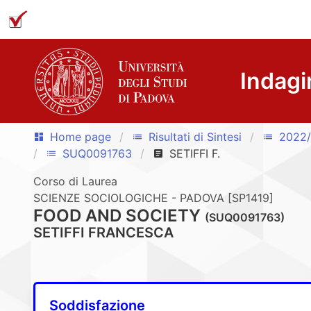
Indagi
Home page
Risultati di Sintesi
2022
dashboard
list
list
SUQ0091763
SETIFFI F.
list
article
Corso di Laurea
SCIENZE SOCIOLOGICHE - PADOVA [SP1419]
FOOD AND SOCIETY
(SUQ0091763)
SETIFFI FRANCESCA
Soddisfazione