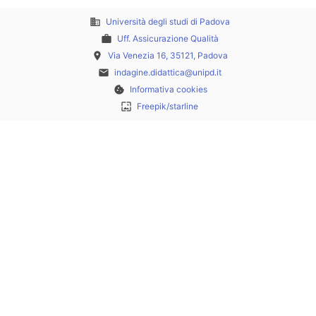
business
Università degli studi di Padova
work
Uff. Assicurazione Qualità
place
Via Venezia 16, 35121, Padova
email
indagine.didattica@unipd.it
cookie
Informativa cookies
wallpaper
Freepik/starline