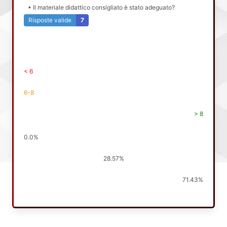
• Il materiale didattico consigliato è stato adeguato?
Risposte valide
7
< 6
6-8
> 8
0.0%
28.57%
71.43%