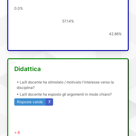
0.0%
57.14%
42.86%
Didattica
• La/Il docente ha stimolato / motivato l'interesse verso la
disciplina?
• La/il docente ha esposto gli argomenti in modo chiaro?
Risposte valide
7
< 6