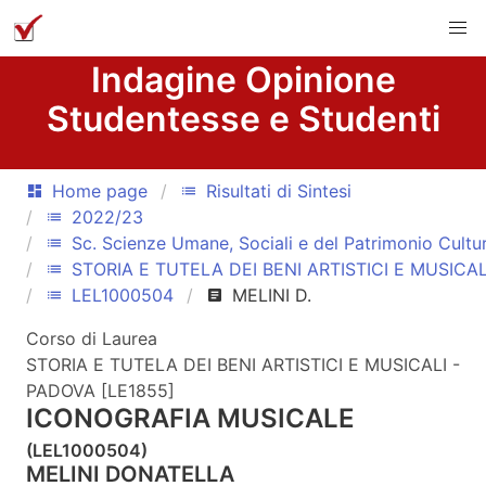
Indagine Opinione
Studentesse e Studenti
Home page
Risultati di Sintesi
dashboard
list
2022/23
list
Sc. Scienze Umane, Sociali e del Patrimonio Cultu
list
STORIA E TUTELA DEI BENI ARTISTICI E MUSICA
list
LEL1000504
MELINI D.
list
article
Corso di Laurea
STORIA E TUTELA DEI BENI ARTISTICI E MUSICALI -
PADOVA [LE1855]
ICONOGRAFIA MUSICALE
(LEL1000504)
MELINI DONATELLA