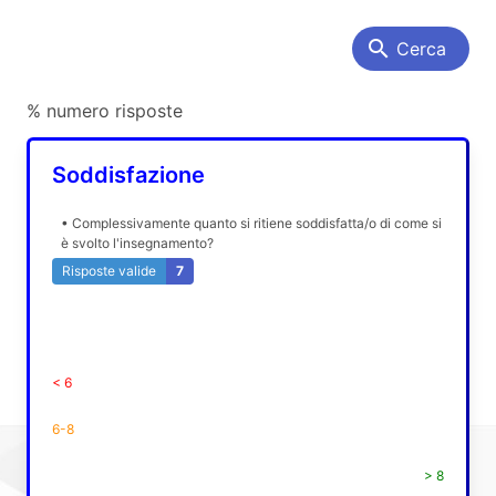
search
Cerca
% numero risposte
Soddisfazione
• Complessivamente quanto si ritiene soddisfatta/o di come si
è svolto l'insegnamento?
Risposte valide
7
< 6
6-8
> 8