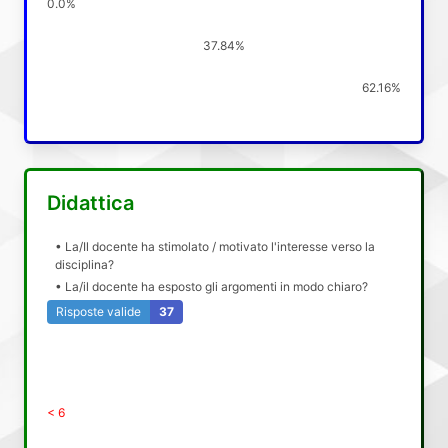
0.0%
37.84%
62.16%
Didattica
• La/Il docente ha stimolato / motivato l'interesse verso la
disciplina?
• La/il docente ha esposto gli argomenti in modo chiaro?
Risposte valide
37
< 6