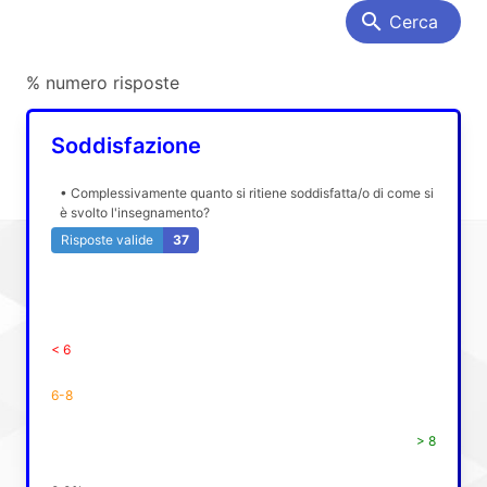
search
Cerca
% numero risposte
Soddisfazione
• Complessivamente quanto si ritiene soddisfatta/o di come si
è svolto l'insegnamento?
Risposte valide
37
< 6
6-8
> 8