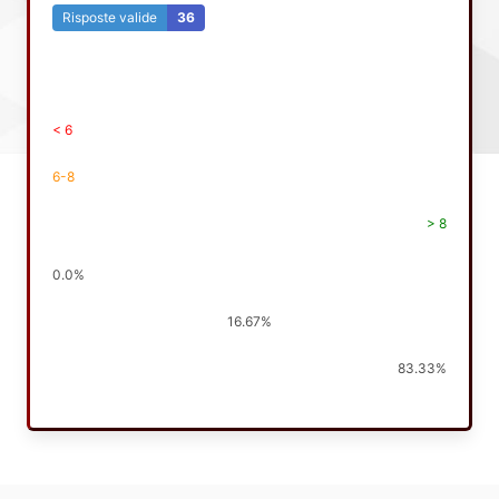
Risposte valide
36
< 6
6-8
> 8
0.0%
16.67%
83.33%