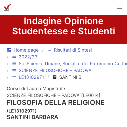
Indagine Opinione
Studentesse e Studenti
Home page
Risultati di Sintesi
dashboard
list
2022/23
list
Sc. Scienze Umane, Sociali e del Patrimonio Cultu
list
SCIENZE FILOSOFICHE - PADOVA
list
LE13102971
SANTINI B.
list
article
Corso di Laurea Magistrale
SCIENZE FILOSOFICHE - PADOVA [LE0614]
FILOSOFIA DELLA RELIGIONE
(LE13102971)
SANTINI BARBARA