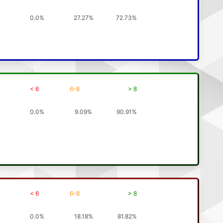
0.0%
27.27%
72.73%
< 6
6-8
> 8
0.0%
9.09%
90.91%
< 6
6-8
> 8
0.0%
18.18%
81.82%