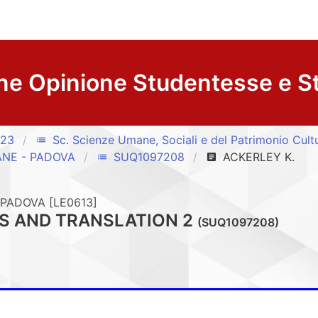
ne Opinione Studentesse e S
/23
Sc. Scienze Umane, Sociali e del Patrimonio Cult
list
ANE - PADOVA
SUQ1097208
ACKERLEY K.
list
article
PADOVA [LE0613]
CS AND TRANSLATION 2
(SUQ1097208)