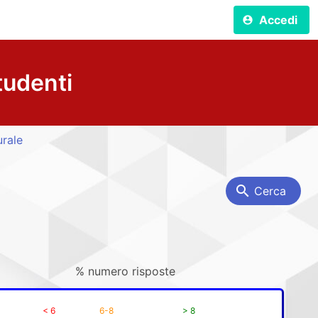
Accedi
account_circle
tudenti
urale
search
Cerca
% numero risposte
< 6
6-8
> 8