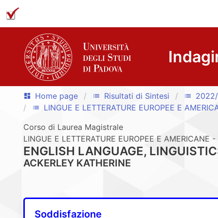
Indagi
Home page
Risultati di Sintesi
2022
dashboard
list
list
LINGUE E LETTERATURE EUROPEE E AMERIC
list
Corso di Laurea Magistrale
LINGUE E LETTERATURE EUROPEE E AMERICANE - 
ENGLISH LANGUAGE, LINGUISTI
ACKERLEY KATHERINE
Soddisfazione