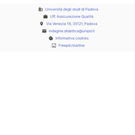
business
Università degli studi di Padova
work
Uff. Assicurazione Qualità
place
Via Venezia 16, 35121, Padova
email
indagine.didattica@unipd.it
cookie
Informativa cookies
wallpaper
Freepik/starline