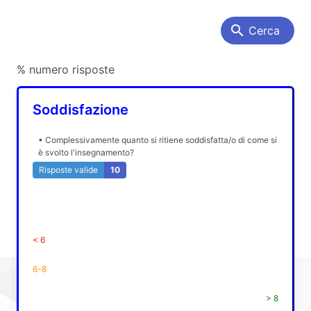
search
Cerca
% numero risposte
Soddisfazione
• Complessivamente quanto si ritiene soddisfatta/o di come si
è svolto l'insegnamento?
Risposte valide
10
< 6
6-8
> 8