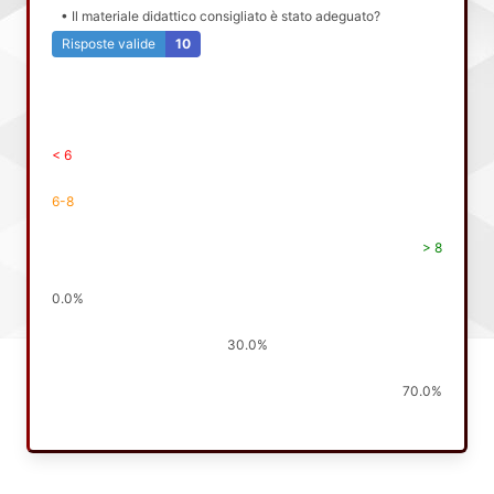
• Il materiale didattico consigliato è stato adeguato?
Risposte valide
10
< 6
6-8
> 8
0.0%
30.0%
70.0%