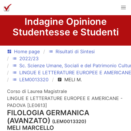
Indagine Opinione
Studentesse e Studenti
Home page
Risultati di Sintesi
dashboard
list
2022/23
list
Sc. Scienze Umane, Sociali e del Patrimonio Cultu
list
LINGUE E LETTERATURE EUROPEE E AMERICANE
list
LEM0013320
MELI M.
list
article
Corso di Laurea Magistrale
LINGUE E LETTERATURE EUROPEE E AMERICANE -
PADOVA [LE0613]
FILOLOGIA GERMANICA
(AVANZATO)
(LEM0013320)
MELI MARCELLO