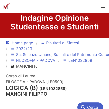
Indagine Opinione
Studentesse e Studenti
Home page
Risultati di Sintesi
dashboard
list
2022/23
list
Sc. Scienze Umane, Sociali e del Patrimonio Cultu
list
FILOSOFIA - PADOVA
LEN1032859
list
list
MANCINI F.
article
Corso di Laurea
FILOSOFIA - PADOVA [LE0599]
LOGICA (B)
(LEN1032859)
MANCINI FILIPPO
search
Cerca