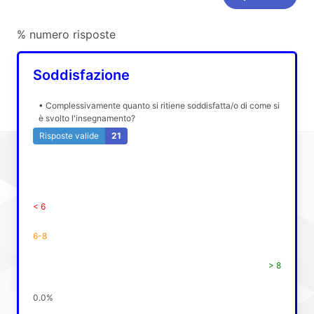
% numero risposte
Soddisfazione
• Complessivamente quanto si ritiene soddisfatta/o di come si
è svolto l'insegnamento?
Risposte valide
21
< 6
6-8
> 8
0.0%