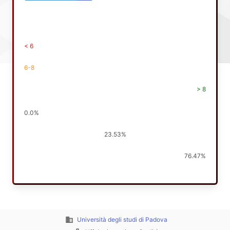
< 6
6-8
> 8
0.0%
23.53%
76.47%
business
Università degli studi di Padova