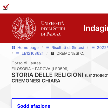
Indagi
Home page
Risultati di Sintesi
2022
dashboard
list
list
LE12108621
CREMONESI C.
list
article
Corso di Laurea
FILOSOFIA - PADOVA [LE0599]
STORIA DELLE RELIGIONI
(LE1210862
CREMONESI CHIARA
Soddisfazione